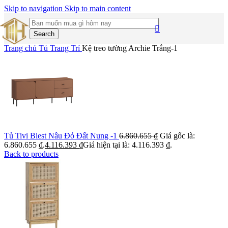
Skip to navigation
Skip to main content
Search
Trang chủ
Tủ Trang Trí
Kệ treo tường Archie Trắng-1
Tủ Tivi Blest Nâu Đỏ Đất Nung -1
6.860.655
₫
Giá gốc là:
6.860.655 ₫.
4.116.393
₫
Giá hiện tại là: 4.116.393 ₫.
Back to products