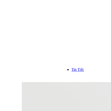
Kinh n
Hơn 1000
trên toàn
```
Tin Tức
TIN TỨC