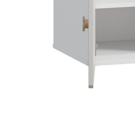
Nội du
Thông ti
lưỡng
```