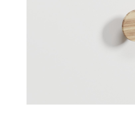
Danh mục t
Tin tứ
Xu hướ
Kinh 
hay
Vật li
nghệ
Phong 
Dự án 
Khuyế