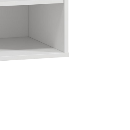
ng chính xác
Cập nhật mỗi ngày
Chi
n được kiểm duyệt kỹ
Tin tức mới nhất về nội thất &
Từ cá
thiết kế
hàng