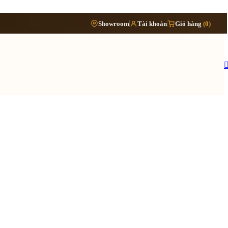
Phòng
›
Showroom
Tài khoản
Giỏ hàng
(0)
Đặt lịch khảo sát
›
bếp
Thông tin cần biết
›
Báo giá cải tạo nội thất
Tủ/kệ
›
›
nội
Quy trình cải tạo trọn gói
thất
›
Hồ sơ cải tạo gồm những gì
›
Lưu ý khi cải tạo nhà đang ở
 quy trình ›