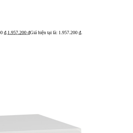
ỹ
Thi c
Báo giá rõ
 trạng trước khi báo
Hạn ch
Minh bạch từng hạng mục thi công
hoạt
0 ₫.
1.957.200
₫
Giá hiện tại là: 1.957.200 ₫.
 BẬT
dự án
Dự án căn hộ nổi bật
›
n căn hộ chung cư
›
 nhà phố