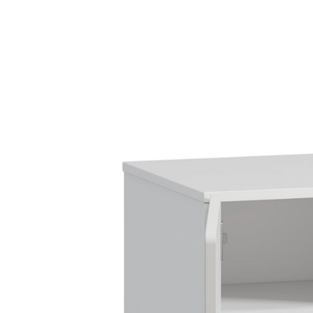
kiện
Xem tất cả tin