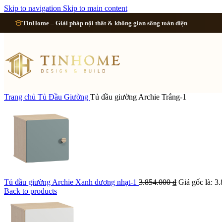
Cải tạo 
Skip to navigation
Skip to main content
TinHome – Giải pháp nội thất & không gian sống toàn diện
Cải tạo
Cải tạo
Cải tạo 
Trang chủ
Tủ Đầu Giường
Tủ đầu giường Archie Trắng-1
Xem tất cả công 
Tủ đầu giường Archie Xanh dương nhạt-1
3.854.000
₫
Giá gốc là: 3
Back to products