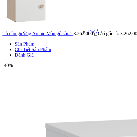
Khảo sát k
Kiểm tra hiện
giá
Dự Án
Tủ đầu giường Archie Màu gỗ sồi-1
3.262.000
₫
Giá gốc là: 3.262.00
Sản Phẩm
Chi Tiết Sản Phẩm
Đánh Giá
DỰ ÁN NỔI
-40%
Danh mục 
Dự á
Dự án