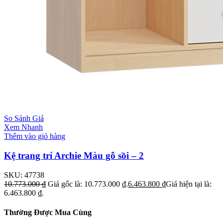
So Sánh Giá
Xem Nhanh
Thêm vào giỏ hàng
Kệ trang trí Archie Màu gỗ sồi – 2
SKU:
47738
10.773.000
₫
Giá gốc là: 10.773.000 ₫.
6.463.800
₫
Giá hiện tại là:
6.463.800 ₫.
Thường Được Mua Cùng