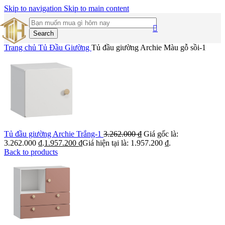
Skip to navigation
Skip to main content
Search
Trang chủ
Tủ Đầu Giường
Tủ đầu giường Archie Màu gỗ sồi-1
Tủ đầu giường Archie Trắng-1
3.262.000
₫
Giá gốc là:
3.262.000 ₫.
1.957.200
₫
Giá hiện tại là: 1.957.200 ₫.
Back to products