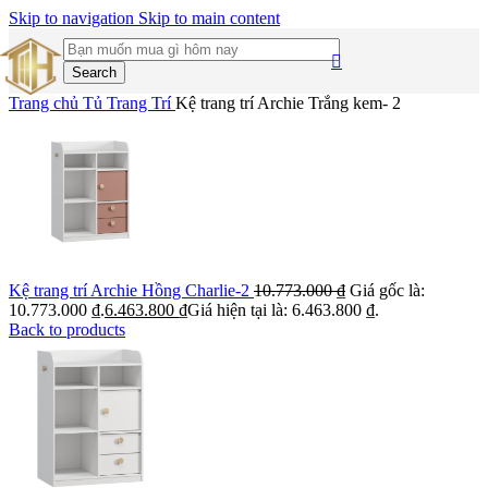
Skip to navigation
Skip to main content
Search
Trang chủ
Tủ Trang Trí
Kệ trang trí Archie Trắng kem- 2
Kệ trang trí Archie Hồng Charlie-2
10.773.000
₫
Giá gốc là:
10.773.000 ₫.
6.463.800
₫
Giá hiện tại là: 6.463.800 ₫.
Back to products