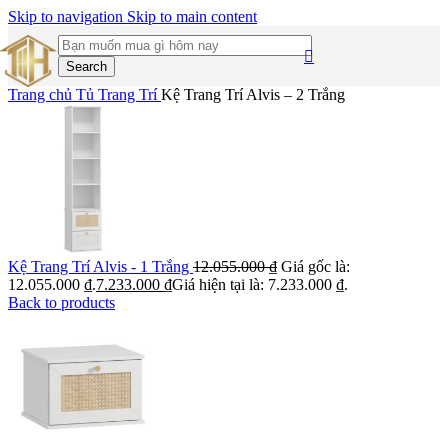
Skip to navigation
Skip to main content
Search
Trang chủ
Tủ Trang Trí
Kệ Trang Trí Alvis – 2 Trắng
Kệ Trang Trí Alvis - 1 Trắng
12.055.000
₫
Giá gốc là:
12.055.000 ₫.
7.233.000
₫
Giá hiện tại là: 7.233.000 ₫.
Back to products