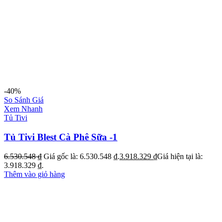
-40%
So Sánh Giá
Xem Nhanh
Tủ Tivi
Tủ Tivi Blest Cà Phê Sữa -1
6.530.548
₫
Giá gốc là: 6.530.548 ₫.
3.918.329
₫
Giá hiện tại là:
3.918.329 ₫.
Thêm vào giỏ hàng