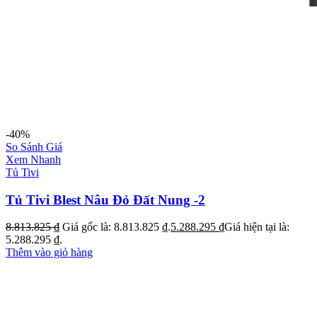
-40%
So Sánh Giá
Xem Nhanh
Tủ Tivi
Tủ Tivi Blest Nâu Đỏ Đất Nung -2
8.813.825
₫
Giá gốc là: 8.813.825 ₫.
5.288.295
₫
Giá hiện tại là:
5.288.295 ₫.
Thêm vào giỏ hàng