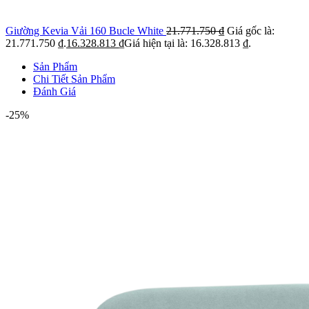
Giường Kevia Vải 160 Bucle White
21.771.750
₫
Giá gốc là:
21.771.750 ₫.
16.328.813
₫
Giá hiện tại là: 16.328.813 ₫.
Sản Phẩm
Chi Tiết Sản Phẩm
Đánh Giá
-25%