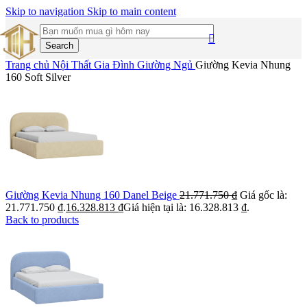
Skip to navigation
Skip to main content
Search
Trang chủ
Nội Thất Gia Đình
Giường Ngủ
Giường Kevia Nhung
160 Soft Silver
Giường Kevia Nhung 160 Danel Beige
21.771.750
₫
Giá gốc là:
21.771.750 ₫.
16.328.813
₫
Giá hiện tại là: 16.328.813 ₫.
Back to products