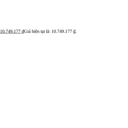
ỹ
Thi c
Báo giá rõ
 trạng trước khi báo
Hạn ch
Minh bạch từng hạng mục thi công
hoạt
10.749.177
₫
Giá hiện tại là: 10.749.177 ₫.
 BẬT
dự án
Dự án căn hộ nổi bật
›
n căn hộ chung cư
›
 nhà phố