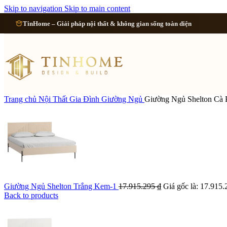
Cải tạo 
Skip to navigation
Skip to main content
TinHome – Giải pháp nội thất & không gian sống toàn diện
Cải tạo
Cải tạo
Cải tạo 
Trang chủ
Nội Thất Gia Đình
Giường Ngủ
Giường Ngủ Shelton Cà 
Xem tất cả công 
Giường Ngủ Shelton Trắng Kem-1
17.915.295
₫
Giá gốc là: 17.915.
Back to products