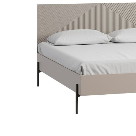
Dự án
Dự án
Dự á
Dự án
Dự án
resort
Xem tất cả dự