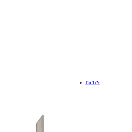
Kinh n
Hơn 1000
trên toàn
```
Tin Tức
TIN TỨC