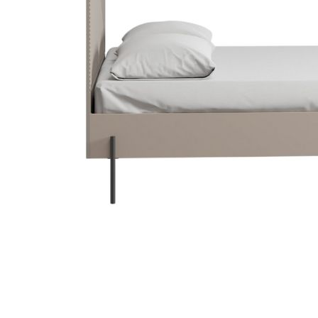
Danh mục t
Tin tứ
Xu hướ
Kinh 
hay
Vật li
nghệ
Phong 
Dự án 
Khuyế