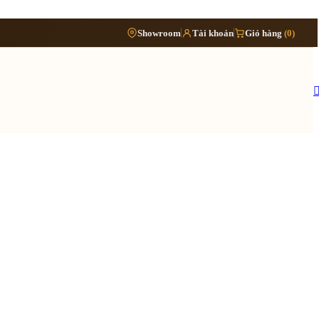
Phòng
›
Showroom
Tài khoản
Giỏ hàng
(0)
Đặt lịch khảo sát
›
bếp
Thông tin cần biết
›
Báo giá cải tạo nội thất
Tủ/kệ
›
›
nội
Quy trình cải tạo trọn gói
thất
›
Hồ sơ cải tạo gồm những gì
›
Lưu ý khi cải tạo nhà đang ở
 quy trình ›