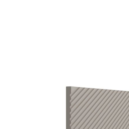
kiện
Xem tất cả tin