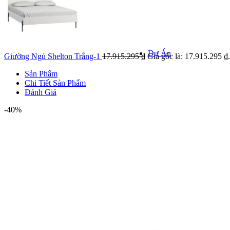
Khảo sát k
Kiểm tra hiện
giá
Dự Án
Giường Ngủ Shelton Trắng-1
17.915.295
₫
Giá gốc là: 17.915.295 ₫.
Sản Phẩm
Chi Tiết Sản Phẩm
Đánh Giá
DỰ ÁN NỔI
-40%
Danh mục 
Dự á
Dự án