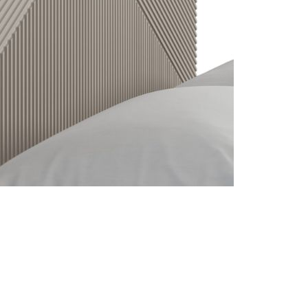
ng chính xác
Cập nhật mỗi ngày
Chi
n được kiểm duyệt kỹ
Tin tức mới nhất về nội thất &
Từ cá
thiết kế
hàng