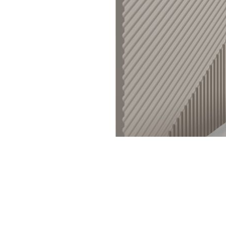
Nội du
Thông ti
lưỡng
```