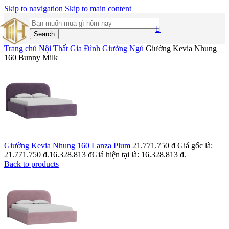
Skip to navigation
Skip to main content
Search
Trang chủ
Nội Thất Gia Đình
Giường Ngủ
Giường Kevia Nhung
160 Bunny Milk
Giường Kevia Nhung 160 Lanza Plum
21.771.750
₫
Giá gốc là:
21.771.750 ₫.
16.328.813
₫
Giá hiện tại là: 16.328.813 ₫.
Back to products