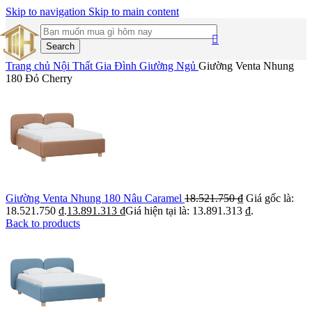
Skip to navigation
Skip to main content
Search
Trang chủ
Nội Thất Gia Đình
Giường Ngủ
Giường Venta Nhung
180 Đỏ Cherry
Giường Venta Nhung 180 Nâu Caramel
18.521.750
₫
Giá gốc là:
18.521.750 ₫.
13.891.313
₫
Giá hiện tại là: 13.891.313 ₫.
Back to products