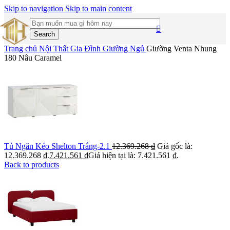
Skip to navigation
Skip to main content
Search
Trang chủ
Nội Thất Gia Đình
Giường Ngủ
Giường Venta Nhung
180 Nâu Caramel
Tủ Ngăn Kéo Shelton Trắng-2.1
12.369.268
₫
Giá gốc là:
12.369.268 ₫.
7.421.561
₫
Giá hiện tại là: 7.421.561 ₫.
Back to products