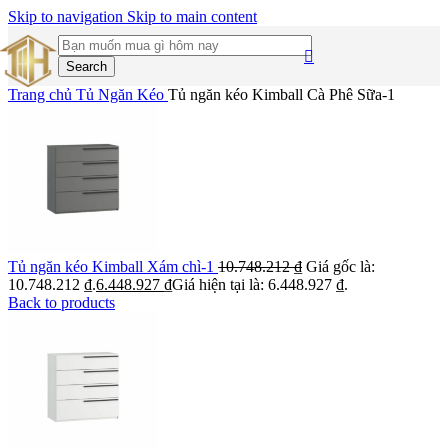
Skip to navigation
Skip to main content
Search
Trang chủ
Tủ Ngăn Kéo
Tủ ngăn kéo Kimball Cà Phê Sữa-1
Tủ ngăn kéo Kimball Xám chì-1
10.748.212
₫
Giá gốc là:
10.748.212 ₫.
6.448.927
₫
Giá hiện tại là: 6.448.927 ₫.
Back to products