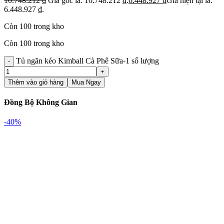
10.748.212
₫
Giá gốc là: 10.748.212 ₫.
6.448.927
₫
Giá hiện tại là:
6.448.927 ₫.
Còn 100 trong kho
Còn 100 trong kho
Tủ ngăn kéo Kimball Cà Phê Sữa-1 số lượng
Thêm vào giỏ hàng
Mua Ngay
Đồng Bộ Không Gian
-40%