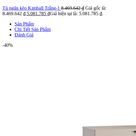
Tủ ngăn kéo Kimball Trắng-1
8.469.642
₫
Giá gốc là:
8.469.642 ₫.
5.081.785
₫
Giá hiện tại là: 5.081.785 ₫.
Sản Phẩm
Chi Tiết Sản Phẩm
Đánh Giá
-40%