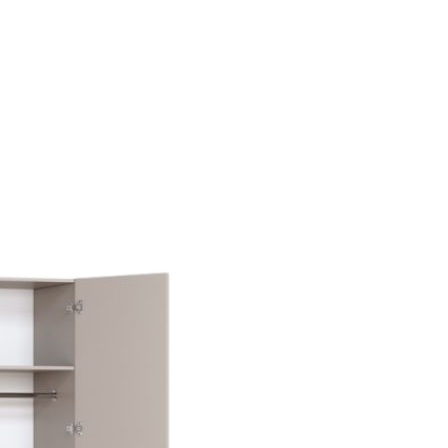
Thiết kế đồng
bộ phòng
khách, bếp,
phòng ngủ và
hệ tủ lưu trữ.
ghiệm thực tế
Thiết kế sáng tạo
Thi
+ dự án triển khai
Giải pháp tối ưu công năng,
Đội 
 quốc
thẩm mỹ và ngân sách
chuy