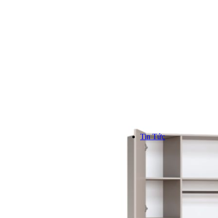
Kinh n
Hơn 1000
trên toàn
```
Tin Tức
TIN TỨC