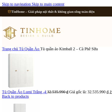
Cải tạo 
Skip to navigation
Skip to main content
TinHome – Giải pháp nội thất & không gian sống toàn diện
Cải tạo
Cải tạo
Cải tạo 
Trang chủ
Tủ Quần Áo
Tủ quần áo Kimball 2 – Cà Phê Sữa
Xem tất cả công 
Tủ Quần Áo Lumi Trắng -4
32.535.990
₫
Giá gốc là: 32.535.990 ₫.
1
Back to products