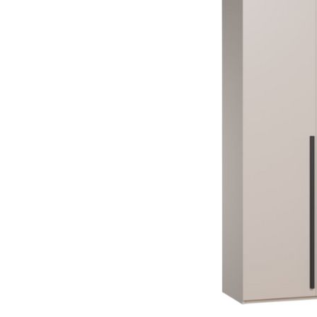
Dự án
Dự án
Dự á
Dự án
Dự án
resort
Xem tất cả dự