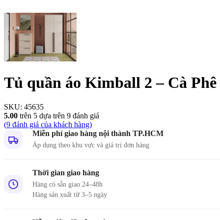
Tủ quần áo Kimball 2 – Cà Phê
SKU:
45635
5.00
trên 5 dựa trên
9
đánh giá
(
9
đánh giá của khách hàng)
Miễn phí giao hàng nội thành TP.HCM
Áp dụng theo khu vực và giá trị đơn hàng
Thời gian giao hàng
Hàng có sẵn giao 24–48h
Hàng sản xuất từ 3–5 ngày