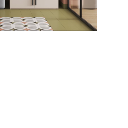
ng chính xác
Cập nhật mỗi ngày
Chi
n được kiểm duyệt kỹ
Tin tức mới nhất về nội thất &
Từ cá
thiết kế
hàng