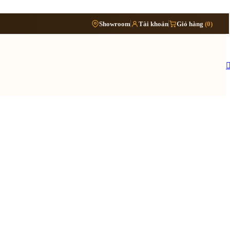
Phòng
›
Showroom
Tài khoản
Giỏ hàng
(0)
Đặt lịch khảo sát
›
bếp
Thông tin cần biết
›
Báo giá cải tạo nội thất
Tủ/kệ
›
›
nội
Quy trình cải tạo trọn gói
thất
›
Hồ sơ cải tạo gồm những gì
›
Lưu ý khi cải tạo nhà đang ở
 quy trình ›