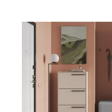
kiện
Xem tất cả tin