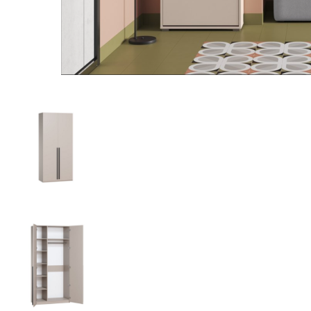
Nội du
Thông ti
lưỡng
```