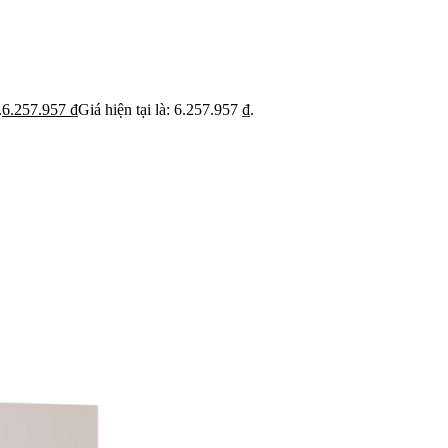
ỹ
Thi c
Báo giá rõ
 trạng trước khi báo
Hạn ch
Minh bạch từng hạng mục thi công
hoạt
.
6.257.957
₫
Giá hiện tại là: 6.257.957 ₫.
 BẬT
dự án
Dự án căn hộ nổi bật
›
n căn hộ chung cư
›
 nhà phố