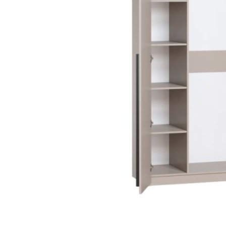
Danh mục t
Tin tứ
Xu hướ
Kinh 
hay
Vật li
nghệ
Phong 
Dự án 
Khuyế