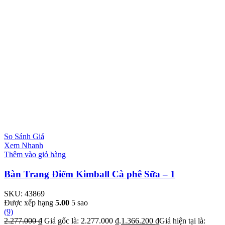
So Sánh Giá
Xem Nhanh
Thêm vào giỏ hàng
Bàn Trang Điểm Kimball Cà phê Sữa – 1
SKU:
43869
Được xếp hạng
5.00
5 sao
(9)
2.277.000
₫
Giá gốc là: 2.277.000 ₫.
1.366.200
₫
Giá hiện tại là: