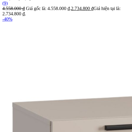
(9)
4.558.000
₫
Giá gốc là: 4.558.000 ₫.
2.734.800
₫
Giá hiện tại là:
2.734.800 ₫.
-40%