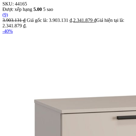
SKU:
44165
Được xếp hạng
5.00
5 sao
(9)
3.903.131
₫
Giá gốc là: 3.903.131 ₫.
2.341.879
₫
Giá hiện tại là:
2.341.879 ₫.
-40%