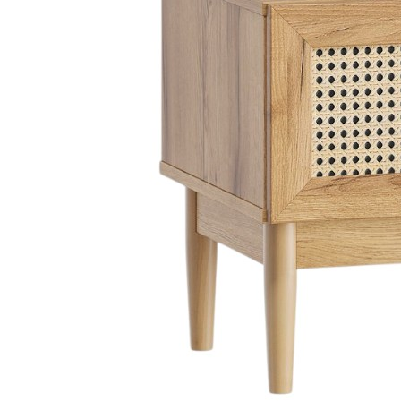
Dự án
Dự án
Dự á
Dự án
Dự án
resort
Xem tất cả dự