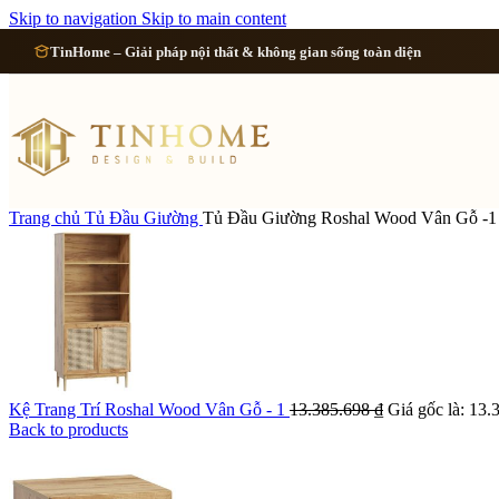
Cải tạo 
Skip to navigation
Skip to main content
TinHome – Giải pháp nội thất & không gian sống toàn diện
Cải tạo
Cải tạo
Cải tạo 
Trang chủ
Tủ Đầu Giường
Tủ Đầu Giường Roshal Wood Vân Gỗ -1
Xem tất cả công 
Kệ Trang Trí Roshal Wood Vân Gỗ - 1
13.385.698
₫
Giá gốc là: 13.
Back to products