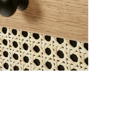
ng chính xác
Cập nhật mỗi ngày
Chi
n được kiểm duyệt kỹ
Tin tức mới nhất về nội thất &
Từ cá
thiết kế
hàng