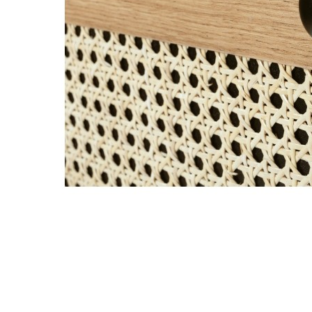
Nội du
Thông ti
lưỡng
```