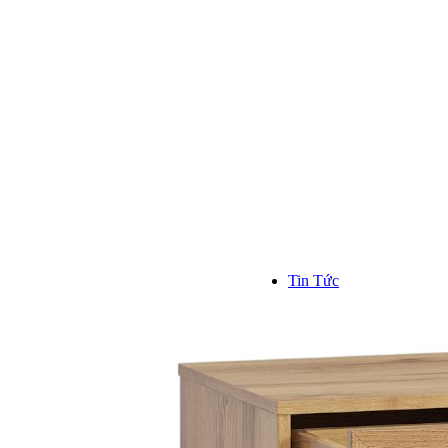
Kinh n
Hơn 1000
trên toàn
```
Tin Tức
TIN TỨC