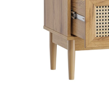
Danh mục t
Tin tứ
Xu hướ
Kinh 
hay
Vật li
nghệ
Phong 
Dự án 
Khuyế