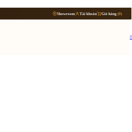
Phòng
›
Showroom
Tài khoản
Giỏ hàng
(0)
Đặt lịch khảo sát
›
bếp
Thông tin cần biết
›
Báo giá cải tạo nội thất
Tủ/kệ
›
›
nội
Quy trình cải tạo trọn gói
thất
›
Hồ sơ cải tạo gồm những gì
›
Lưu ý khi cải tạo nhà đang ở
 quy trình ›