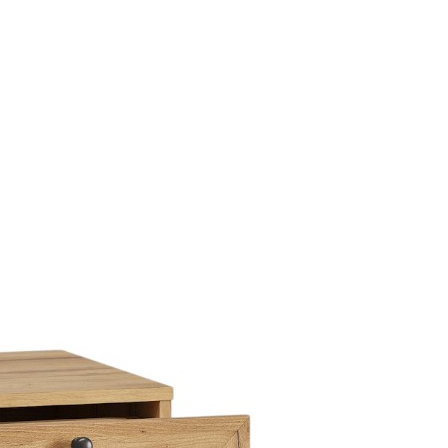
Thiết kế đồng
bộ phòng
khách, bếp,
phòng ngủ và
hệ tủ lưu trữ.
ghiệm thực tế
Thiết kế sáng tạo
Thi
+ dự án triển khai
Giải pháp tối ưu công năng,
Đội 
 quốc
thẩm mỹ và ngân sách
chuy