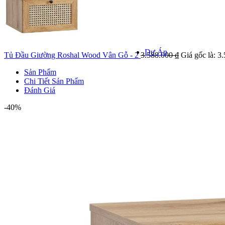
Khảo sát k
Kiểm tra hiện
giá
Dự Án
Tủ Đầu Giường Roshal Wood Vân Gỗ - 2
3.588.000
₫
Giá gốc là: 3
Sản Phẩm
Chi Tiết Sản Phẩm
Đánh Giá
DỰ ÁN NỔI
-40%
Danh mục 
Dự á
Dự án