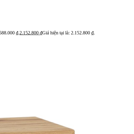
ỹ
Thi c
Báo giá rõ
 trạng trước khi báo
Hạn ch
Minh bạch từng hạng mục thi công
hoạt
.588.000 ₫.
2.152.800
₫
Giá hiện tại là: 2.152.800 ₫.
 BẬT
dự án
Dự án căn hộ nổi bật
›
n căn hộ chung cư
›
 nhà phố