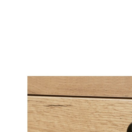
kiện
Xem tất cả tin