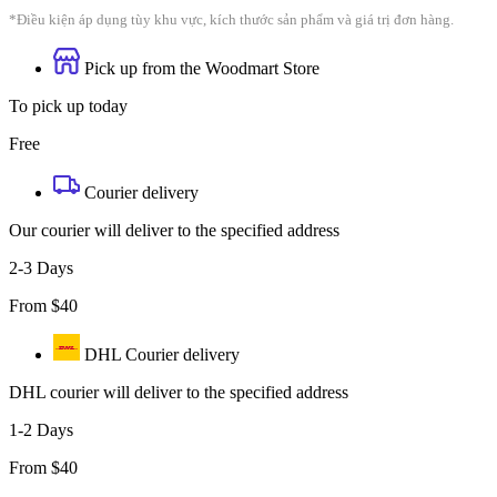
*Điều kiện áp dụng tùy khu vực, kích thước sản phẩm và giá trị đơn hàng.
Pick up from the Woodmart Store
To pick up today
Free
Courier delivery
Our courier will deliver to the specified address
2-3 Days
From $40
DHL Courier delivery
DHL courier will deliver to the specified address
1-2 Days
From $40