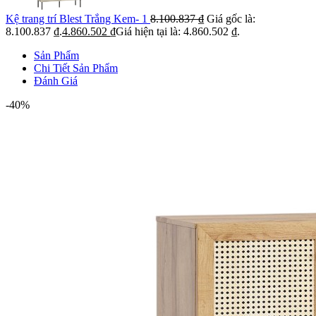
Kệ trang trí Blest Trắng Kem- 1
8.100.837
₫
Giá gốc là:
8.100.837 ₫.
4.860.502
₫
Giá hiện tại là: 4.860.502 ₫.
Sản Phẩm
Chi Tiết Sản Phẩm
Đánh Giá
-40%