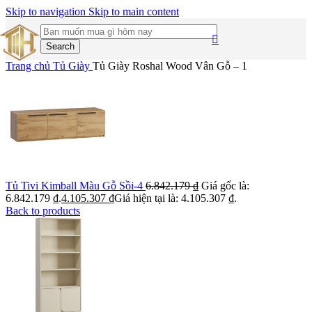
Skip to navigation
Skip to main content
Search
Trang chủ
Tủ Giày
Tủ Giày Roshal Wood Vân Gỗ – 1
Tủ Tivi Kimball Màu Gỗ Sồi-4
6.842.179
₫
Giá gốc là:
6.842.179 ₫.
4.105.307
₫
Giá hiện tại là: 4.105.307 ₫.
Back to products