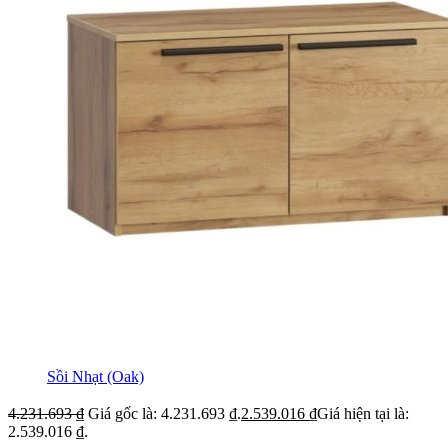
Sồi Nhạt (Oak)
4.231.693
₫
Giá gốc là: 4.231.693 ₫.
2.539.016
₫
Giá hiện tại là:
2.539.016 ₫.