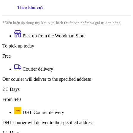
Theo khu vực
*Điều kiện áp dụng tùy khu vực, kích thước sản phẩm và giá trị đơn hàng.
Pick up from the Woodmart Store
To pick up today
Free
Courier delivery
Our courier will deliver to the specified address
2-3 Days
From $40
DHL Courier delivery
DHL courier will deliver to the specified address
1-2 Days