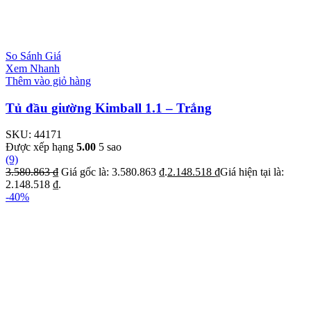
So Sánh Giá
Xem Nhanh
Thêm vào giỏ hàng
Tủ đầu giường Kimball 1.1 – Trắng
SKU:
44171
Được xếp hạng
5.00
5 sao
(9)
3.580.863
₫
Giá gốc là: 3.580.863 ₫.
2.148.518
₫
Giá hiện tại là:
2.148.518 ₫.
-40%