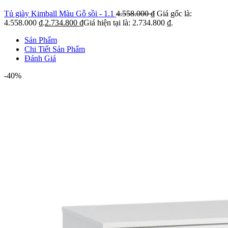
Tủ giày Kimball Màu Gỗ sồi - 1.1
4.558.000
₫
Giá gốc là:
4.558.000 ₫.
2.734.800
₫
Giá hiện tại là: 2.734.800 ₫.
Sản Phẩm
Chi Tiết Sản Phẩm
Đánh Giá
-40%