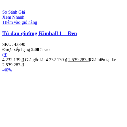
So Sánh Giá
Xem Nhanh
Thêm vào giỏ hàng
Tủ đầu giường Kimball 1 – Đen
SKU:
43890
Được xếp hạng
5.00
5 sao
(9)
4.232.139
₫
Giá gốc là: 4.232.139 ₫.
2.539.283
₫
Giá hiện tại là:
2.539.283 ₫.
-40%