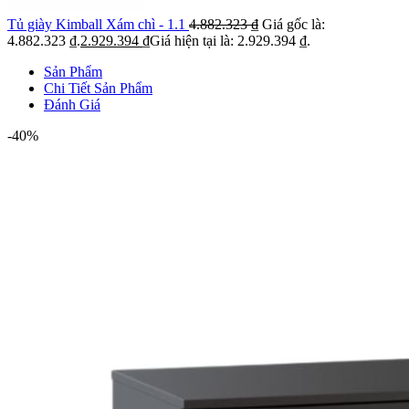
Tủ giày Kimball Xám chì - 1.1
4.882.323
₫
Giá gốc là:
4.882.323 ₫.
2.929.394
₫
Giá hiện tại là: 2.929.394 ₫.
Sản Phẩm
Chi Tiết Sản Phẩm
Đánh Giá
-40%