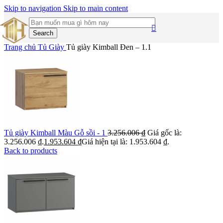
Skip to navigation
Skip to main content
Search
Trang chủ
Tủ Giày
Tủ giày Kimball Đen – 1.1
Tủ giày Kimball Màu Gỗ sồi - 1
3.256.006
₫
Giá gốc là:
3.256.006 ₫.
1.953.604
₫
Giá hiện tại là: 1.953.604 ₫.
Back to products