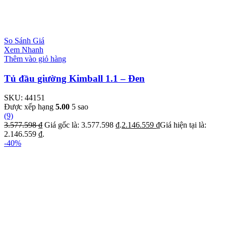
So Sánh Giá
Xem Nhanh
Thêm vào giỏ hàng
Tủ đầu giường Kimball 1.1 – Đen
SKU:
44151
Được xếp hạng
5.00
5 sao
(9)
3.577.598
₫
Giá gốc là: 3.577.598 ₫.
2.146.559
₫
Giá hiện tại là:
2.146.559 ₫.
-40%