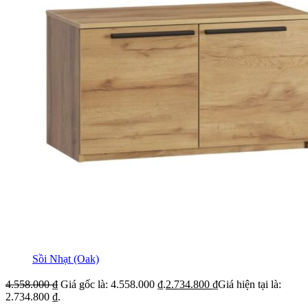
Sồi Nhạt (Oak)
4.558.000
₫
Giá gốc là: 4.558.000 ₫.
2.734.800
₫
Giá hiện tại là:
2.734.800 ₫.