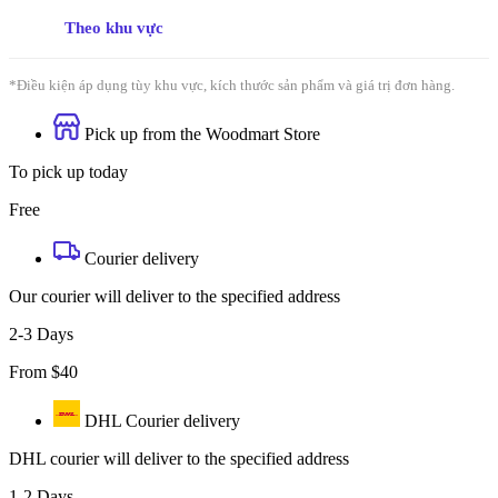
Theo khu vực
*Điều kiện áp dụng tùy khu vực, kích thước sản phẩm và giá trị đơn hàng.
Pick up from the Woodmart Store
To pick up today
Free
Courier delivery
Our courier will deliver to the specified address
2-3 Days
From $40
DHL Courier delivery
DHL courier will deliver to the specified address
1-2 Days