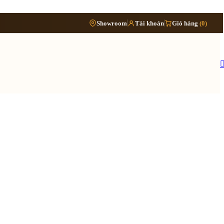
Phòng
›
Showroom
Tài khoản
Giỏ hàng
(0)
Đặt lịch khảo sát
›
bếp
Thông tin cần biết
›
Báo giá cải tạo nội thất
Tủ/kệ
›
›
nội
Quy trình cải tạo trọn gói
thất
›
Hồ sơ cải tạo gồm những gì
›
Lưu ý khi cải tạo nhà đang ở
 quy trình ›