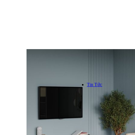
Kinh n
Hơn 1000
trên toàn
```
Tin Tức
TIN TỨC