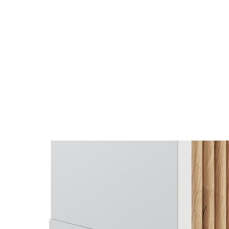
Nội du
Thông ti
lưỡng
```