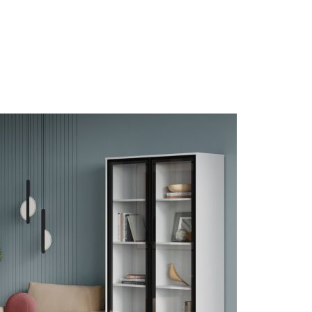
Thiết kế đồng
bộ phòng
khách, bếp,
phòng ngủ và
hệ tủ lưu trữ.
ghiệm thực tế
Thiết kế sáng tạo
Thi
+ dự án triển khai
Giải pháp tối ưu công năng,
Đội 
 quốc
thẩm mỹ và ngân sách
chuy