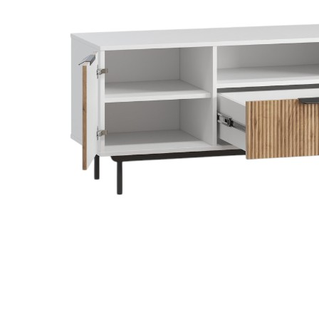
kiện
Xem tất cả tin