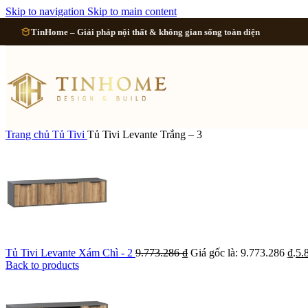
Cải tạo 
Skip to navigation
Skip to main content
TinHome – Giải pháp nội thất & không gian sống toàn diện
Cải tạo
Cải tạo
Cải tạo 
Trang chủ
Tủ Tivi
Tủ Tivi Levante Trắng – 3
Xem tất cả công 
Tủ Tivi Levante Xám Chì - 2
9.773.286
₫
Giá gốc là: 9.773.286 ₫.
5.
Back to products