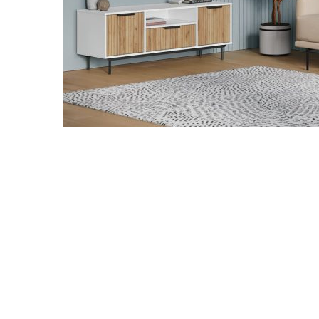
Danh mục t
Tin tứ
Xu hướ
Kinh 
hay
Vật li
nghệ
Phong 
Dự án 
Khuyế