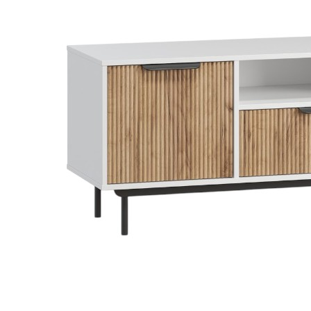
Dự án
Dự án
Dự á
Dự án
Dự án
resort
Xem tất cả dự