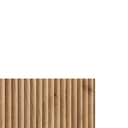
ng chính xác
Cập nhật mỗi ngày
Chi
n được kiểm duyệt kỹ
Tin tức mới nhất về nội thất &
Từ cá
thiết kế
hàng