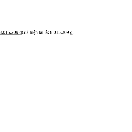
ỹ
Thi c
Báo giá rõ
 trạng trước khi báo
Hạn ch
Minh bạch từng hạng mục thi công
hoạt
8.015.209
₫
Giá hiện tại là: 8.015.209 ₫.
 BẬT
dự án
Dự án căn hộ nổi bật
›
n căn hộ chung cư
›
 nhà phố