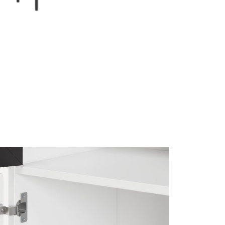
ng chính xác
Cập nhật mỗi ngày
Chi
n được kiểm duyệt kỹ
Tin tức mới nhất về nội thất &
Từ cá
thiết kế
hàng