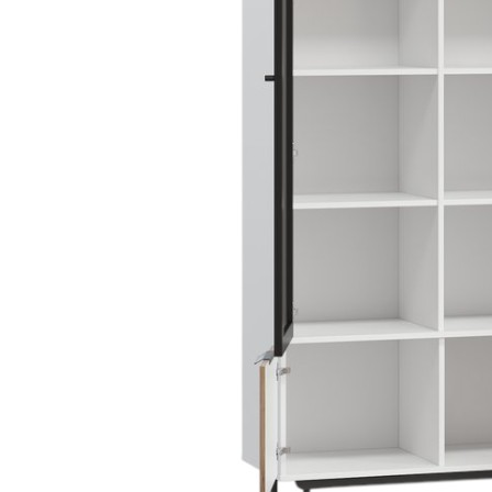
kiện
Xem tất cả tin