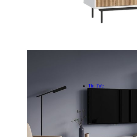
Kinh n
Hơn 1000
trên toàn
```
Tin Tức
TIN TỨC