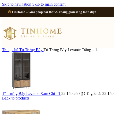
Cải tạo 
Skip to navigation
Skip to main content
TinHome – Giải pháp nội thất & không gian sống toàn diện
Cải tạo
Cải tạo
Cải tạo 
Trang chủ
Tủ Trưng Bày
Tủ Trưng Bày Levante Trắng – 1
Xem tất cả công 
Tủ Trưng Bày Levante Xám Chì - 1
22.159.260
₫
Giá gốc là: 22.159
Back to products