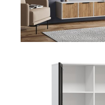
Danh mục t
Tin tứ
Xu hướ
Kinh 
hay
Vật li
nghệ
Phong 
Dự án 
Khuyế