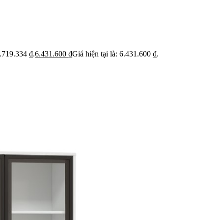
ỹ
Thi c
Báo giá rõ
 trạng trước khi báo
Hạn ch
Minh bạch từng hạng mục thi công
hoạt
0.719.334 ₫.
6.431.600
₫
Giá hiện tại là: 6.431.600 ₫.
 BẬT
dự án
Dự án căn hộ nổi bật
›
n căn hộ chung cư
›
 nhà phố