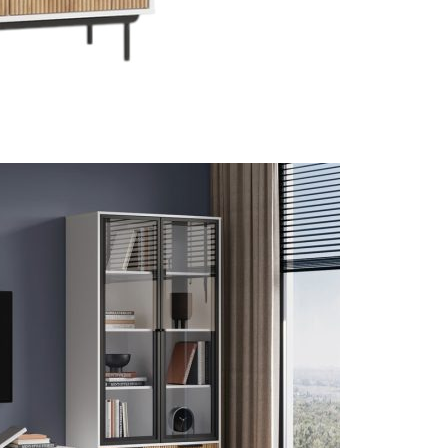
Thiết kế đồng
bộ phòng
khách, bếp,
phòng ngủ và
hệ tủ lưu trữ.
ghiệm thực tế
Thiết kế sáng tạo
Thi
+ dự án triển khai
Giải pháp tối ưu công năng,
Đội 
 quốc
thẩm mỹ và ngân sách
chuy