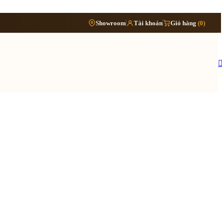
Phòng
›
Showroom
Tài khoản
Giỏ hàng
(0)
Đặt lịch khảo sát
›
bếp
Thông tin cần biết
›
Báo giá cải tạo nội thất
Tủ/kệ
›
›
nội
Quy trình cải tạo trọn gói
thất
›
Hồ sơ cải tạo gồm những gì
›
Lưu ý khi cải tạo nhà đang ở
 quy trình ›