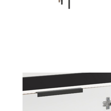
Nội du
Thông ti
lưỡng
```