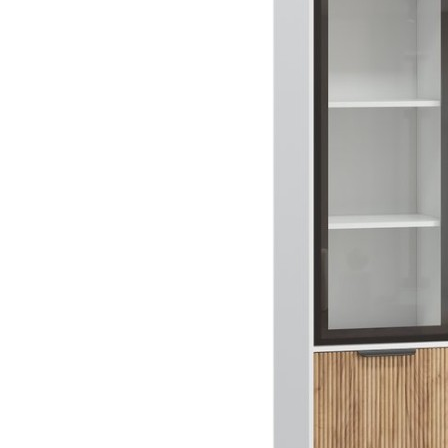
Dự án
Dự án
Dự á
Dự án
Dự án
resort
Xem tất cả dự