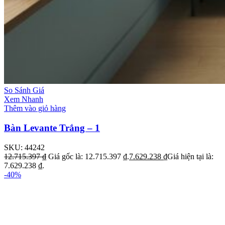
So Sánh Giá
Xem Nhanh
Thêm vào giỏ hàng
Bàn Levante Trắng – 1
SKU:
44242
12.715.397
₫
Giá gốc là: 12.715.397 ₫.
7.629.238
₫
Giá hiện tại là:
7.629.238 ₫.
-40%