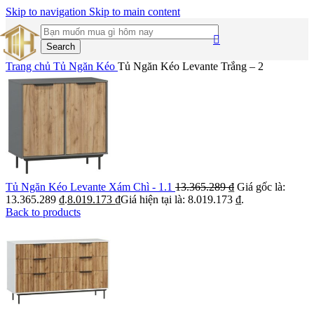
Skip to navigation
Skip to main content
Search
Trang chủ
Tủ Ngăn Kéo
Tủ Ngăn Kéo Levante Trắng – 2
Tủ Ngăn Kéo Levante Xám Chì - 1.1
13.365.289
₫
Giá gốc là:
13.365.289 ₫.
8.019.173
₫
Giá hiện tại là: 8.019.173 ₫.
Back to products