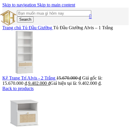
Skip to navigation
Skip to main content
Search
Trang chủ
Tủ Đầu Giường
Tủ Đầu Giường Alvis – 1 Trắng
Kệ Trang Trí Alvis - 2 Trắng
15.670.000
₫
Giá gốc là:
15.670.000 ₫.
9.402.000
₫
Giá hiện tại là: 9.402.000 ₫.
Back to products