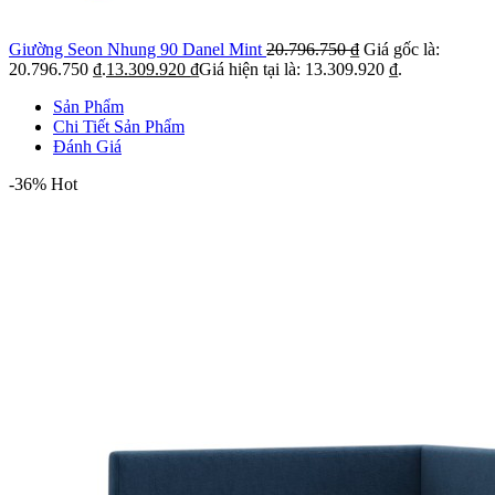
Giường Seon Nhung 90 Danel Mint
20.796.750
₫
Giá gốc là:
20.796.750 ₫.
13.309.920
₫
Giá hiện tại là: 13.309.920 ₫.
Sản Phẩm
Chi Tiết Sản Phẩm
Đánh Giá
-36%
Hot