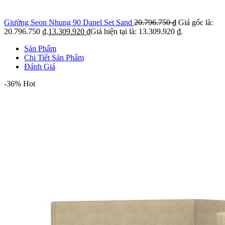
Giường Seon Nhung 90 Danel Set Sand
20.796.750
₫
Giá gốc là:
20.796.750 ₫.
13.309.920
₫
Giá hiện tại là: 13.309.920 ₫.
Sản Phẩm
Chi Tiết Sản Phẩm
Đánh Giá
-36%
Hot