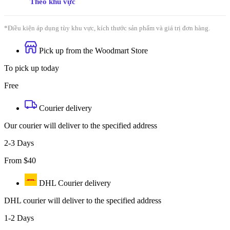
Theo khu vực
*Điều kiện áp dụng tùy khu vực, kích thước sản phẩm và giá trị đơn hàng.
Pick up from the Woodmart Store
To pick up today
Free
Courier delivery
Our courier will deliver to the specified address
2-3 Days
From $40
DHL Courier delivery
DHL courier will deliver to the specified address
1-2 Days