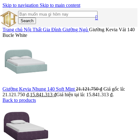
Skip to navigation
Skip to main content
Search
Trang chủ
Nội Thất Gia Đình
Giường Ngủ
Giường Kevia Vải 140
Bucle White
Giường Kevia Nhung 140 Soft Mint
21.121.750
₫
Giá gốc là:
21.121.750 ₫.
15.841.313
₫
Giá hiện tại là: 15.841.313 ₫.
Back to products