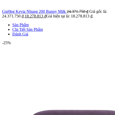
Giường Kevia Nhung 200 Bunny Milk
24.371.750
₫
Giá gốc là:
24.371.750 ₫.
18.278.813
₫
Giá hiện tại là: 18.278.813 ₫.
Sản Phẩm
Chi Tiết Sản Phẩm
Đánh Giá
-25%