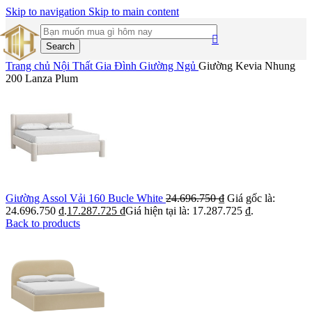
Skip to navigation
Skip to main content
Search
Trang chủ
Nội Thất Gia Đình
Giường Ngủ
Giường Kevia Nhung
200 Lanza Plum
Giường Assol Vải 160 Bucle White
24.696.750
₫
Giá gốc là:
24.696.750 ₫.
17.287.725
₫
Giá hiện tại là: 17.287.725 ₫.
Back to products