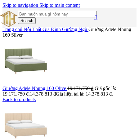
Skip to navigation
Skip to main content
Search
Trang chủ
Nội Thất Gia Đình
Giường Ngủ
Giường Adele Nhung
160 Silver
Giường Adele Nhung 160 Olive
19.171.750
₫
Giá gốc là:
19.171.750 ₫.
14.378.813
₫
Giá hiện tại là: 14.378.813 ₫.
Back to products