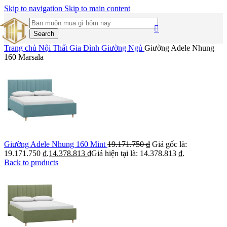
Skip to navigation
Skip to main content
Search
Trang chủ
Nội Thất Gia Đình
Giường Ngủ
Giường Adele Nhung
160 Marsala
Giường Adele Nhung 160 Mint
19.171.750
₫
Giá gốc là:
19.171.750 ₫.
14.378.813
₫
Giá hiện tại là: 14.378.813 ₫.
Back to products