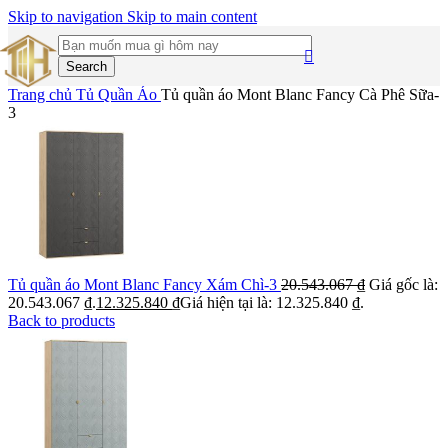
Skip to navigation
Skip to main content
Search
Trang chủ
Tủ Quần Áo
Tủ quần áo Mont Blanc Fancy Cà Phê Sữa-
3
Tủ quần áo Mont Blanc Fancy Xám Chì-3
20.543.067
₫
Giá gốc là:
20.543.067 ₫.
12.325.840
₫
Giá hiện tại là: 12.325.840 ₫.
Back to products