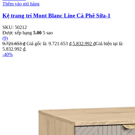
Thêm vào giỏ hàng
Kệ trang trí Mont Blanc Line Cà Phê Sữa-1
SKU:
50212
Được xếp hạng
5.00
5 sao
(9)
9.721.653
₫
Giá gốc là: 9.721.653 ₫.
5.832.992
₫
Giá hiện tại là:
5.832.992 ₫.
-40%