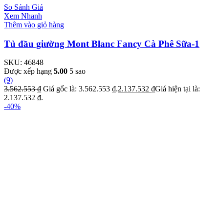
So Sánh Giá
Xem Nhanh
Thêm vào giỏ hàng
Tủ đầu giường Mont Blanc Fancy Cà Phê Sữa-1
SKU:
46848
Được xếp hạng
5.00
5 sao
(9)
3.562.553
₫
Giá gốc là: 3.562.553 ₫.
2.137.532
₫
Giá hiện tại là:
2.137.532 ₫.
-40%