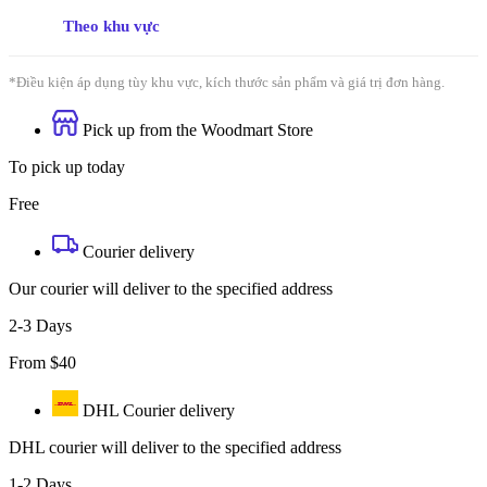
Theo khu vực
*Điều kiện áp dụng tùy khu vực, kích thước sản phẩm và giá trị đơn hàng.
Pick up from the Woodmart Store
To pick up today
Free
Courier delivery
Our courier will deliver to the specified address
2-3 Days
From $40
DHL Courier delivery
DHL courier will deliver to the specified address
1-2 Days