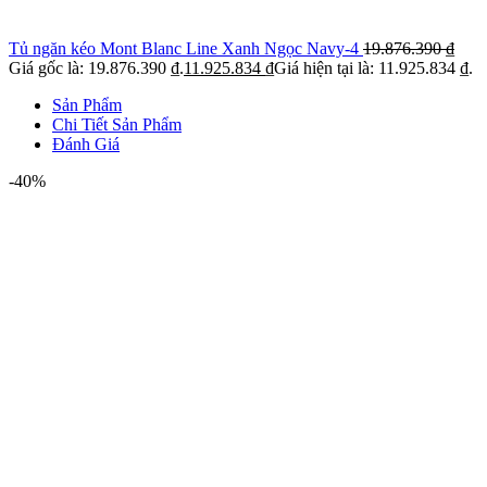
Tủ ngăn kéo Mont Blanc Line Xanh Ngọc Navy-4
19.876.390
₫
Giá gốc là: 19.876.390 ₫.
11.925.834
₫
Giá hiện tại là: 11.925.834 ₫.
Sản Phẩm
Chi Tiết Sản Phẩm
Đánh Giá
-40%