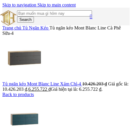
Skip to navigation
Skip to main content
Search
Trang chủ
Tủ Ngăn Kéo
Tủ ngăn kéo Mont Blanc Line Cà Phê
Sữa-4
Tủ ngăn kéo Mont Blanc Line Xám Chì-4
10.426.203
₫
Giá gốc là:
10.426.203 ₫.
6.255.722
₫
Giá hiện tại là: 6.255.722 ₫.
Back to products