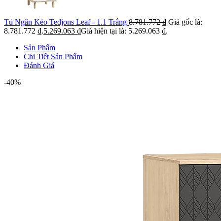
Tủ Ngăn Kéo Tedjons Leaf - 1.1 Trắng
8.781.772
₫
Giá gốc là:
8.781.772 ₫.
5.269.063
₫
Giá hiện tại là: 5.269.063 ₫.
Sản Phẩm
Chi Tiết Sản Phẩm
Đánh Giá
-40%