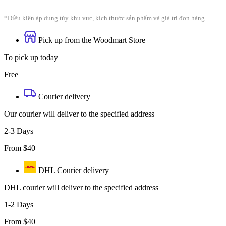
*Điều kiện áp dụng tùy khu vực, kích thước sản phẩm và giá trị đơn hàng.
Pick up from the Woodmart Store
To pick up today
Free
Courier delivery
Our courier will deliver to the specified address
2-3 Days
From $40
DHL Courier delivery
DHL courier will deliver to the specified address
1-2 Days
From $40