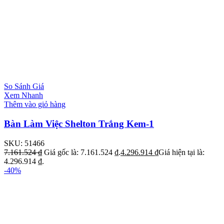
So Sánh Giá
Xem Nhanh
Thêm vào giỏ hàng
Bàn Làm Việc Shelton Trắng Kem-1
SKU:
51466
7.161.524
₫
Giá gốc là: 7.161.524 ₫.
4.296.914
₫
Giá hiện tại là:
4.296.914 ₫.
-40%