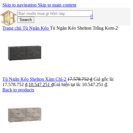
Skip to navigation
Skip to main content
Search
Trang chủ
Tủ Ngăn Kéo
Tủ Ngăn Kéo Shelton Trắng Kem-2
Tủ Ngăn Kéo Shelton Xám Chì-2
17.578.752
₫
Giá gốc là:
17.578.752 ₫.
10.547.251
₫
Giá hiện tại là: 10.547.251 ₫.
Back to products