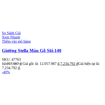
So Sánh Giá
Xem Nhanh
Thêm vào giỏ hàng
Giường Stella Màu Gỗ Sồi-140
SKU:
47763
12.057.987
₫
Giá gốc là: 12.057.987 ₫.
7.234.792
₫
Giá hiện tại là:
7.234.792 ₫.
-40%