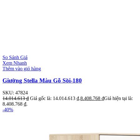
So Sánh Giá
Xem Nhanh
Thêm vào giỏ hàng
Giường Stella Màu Gỗ Sồi-180
SKU:
47824
14.014.613
₫
Giá gốc là: 14.014.613 ₫.
8.408.768
₫
Giá hiện tại là:
8.408.768 ₫.
-40%