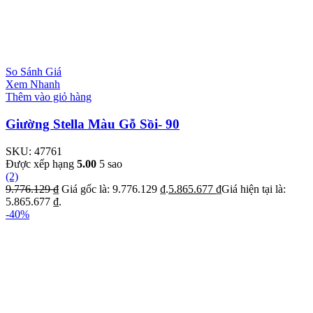
So Sánh Giá
Xem Nhanh
Thêm vào giỏ hàng
Giường Stella Màu Gỗ Sồi- 90
SKU:
47761
Được xếp hạng
5.00
5 sao
(2)
9.776.129
₫
Giá gốc là: 9.776.129 ₫.
5.865.677
₫
Giá hiện tại là:
5.865.677 ₫.
-40%