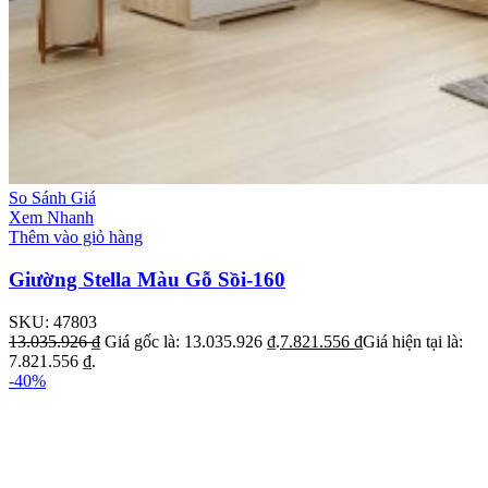
So Sánh Giá
Xem Nhanh
Thêm vào giỏ hàng
Giường Stella Màu Gỗ Sồi-160
SKU:
47803
13.035.926
₫
Giá gốc là: 13.035.926 ₫.
7.821.556
₫
Giá hiện tại là:
7.821.556 ₫.
-40%