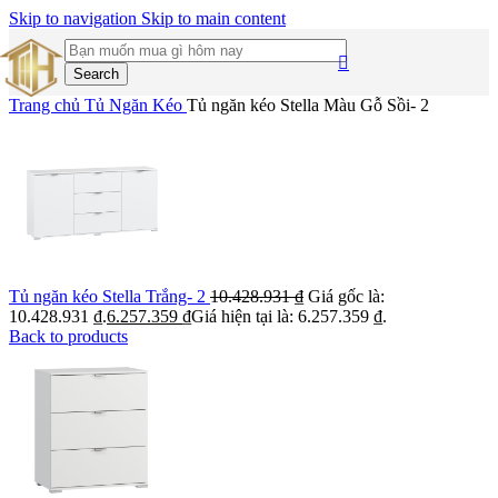
Skip to navigation
Skip to main content
Search
Trang chủ
Tủ Ngăn Kéo
Tủ ngăn kéo Stella Màu Gỗ Sồi- 2
Tủ ngăn kéo Stella Trắng- 2
10.428.931
₫
Giá gốc là:
10.428.931 ₫.
6.257.359
₫
Giá hiện tại là: 6.257.359 ₫.
Back to products