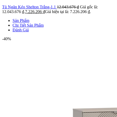
Tủ Ngăn Kéo Shelton Trắng-1.1
12.043.676
₫
Giá gốc là:
12.043.676 ₫.
7.226.206
₫
Giá hiện tại là: 7.226.206 ₫.
Sản Phẩm
Chi Tiết Sản Phẩm
Đánh Giá
-40%