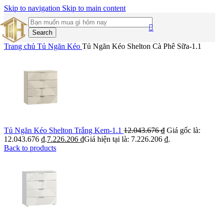
Skip to navigation
Skip to main content
Search
Trang chủ
Tủ Ngăn Kéo
Tủ Ngăn Kéo Shelton Cà Phê Sữa-1.1
Tủ Ngăn Kéo Shelton Trắng Kem-1.1
12.043.676
₫
Giá gốc là:
12.043.676 ₫.
7.226.206
₫
Giá hiện tại là: 7.226.206 ₫.
Back to products