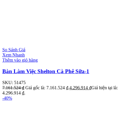
So Sánh Giá
Xem Nhanh
Thêm vào giỏ hàng
Bàn Làm Việc Shelton Cà Phê Sữa-1
SKU:
51475
7.161.524
₫
Giá gốc là: 7.161.524 ₫.
4.296.914
₫
Giá hiện tại là:
4.296.914 ₫.
-40%