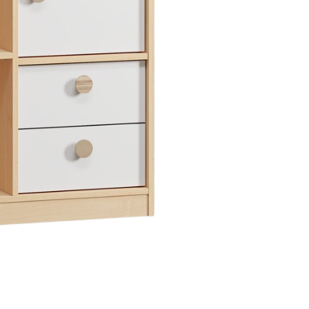
ng chính xác
Cập nhật mỗi ngày
Chi
n được kiểm duyệt kỹ
Tin tức mới nhất về nội thất &
Từ cá
thiết kế
hàng