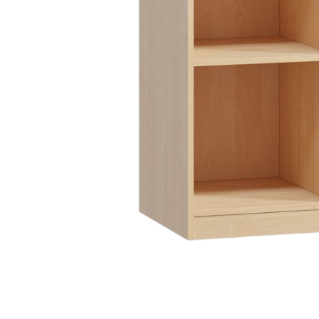
Nội du
Thông ti
lưỡng
```