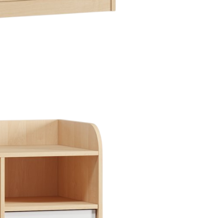
Thiết kế đồng
bộ phòng
khách, bếp,
phòng ngủ và
hệ tủ lưu trữ.
ghiệm thực tế
Thiết kế sáng tạo
Thi
+ dự án triển khai
Giải pháp tối ưu công năng,
Đội 
 quốc
thẩm mỹ và ngân sách
chuy