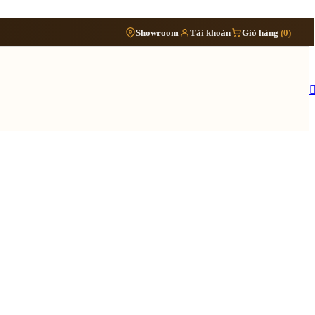
Phòng
›
Showroom
Tài khoản
Giỏ hàng
(0)
Đặt lịch khảo sát
›
bếp
Thông tin cần biết
›
Báo giá cải tạo nội thất
Tủ/kệ
›
›
nội
Quy trình cải tạo trọn gói
thất
›
Hồ sơ cải tạo gồm những gì
›
Lưu ý khi cải tạo nhà đang ở
 quy trình ›