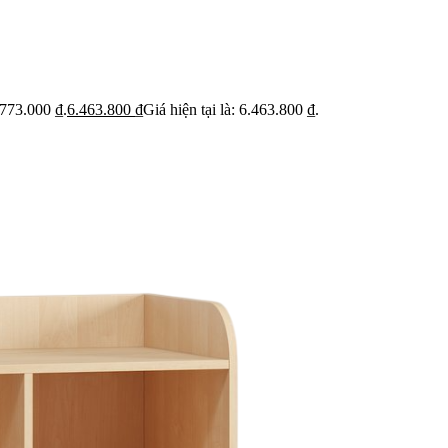
ỹ
Thi c
Báo giá rõ
 trạng trước khi báo
Hạn ch
Minh bạch từng hạng mục thi công
hoạt
.773.000 ₫.
6.463.800
₫
Giá hiện tại là: 6.463.800 ₫.
 BẬT
dự án
Dự án căn hộ nổi bật
›
n căn hộ chung cư
›
 nhà phố