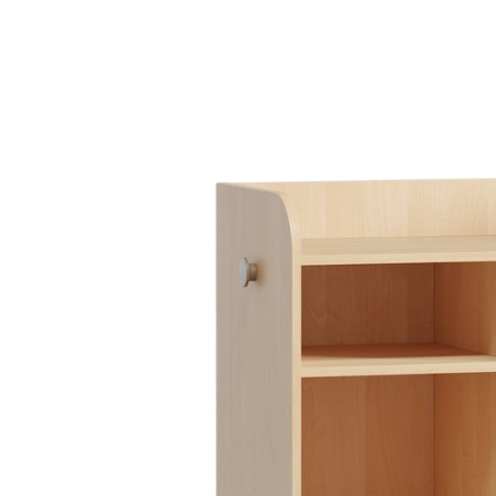
kiện
Xem tất cả tin