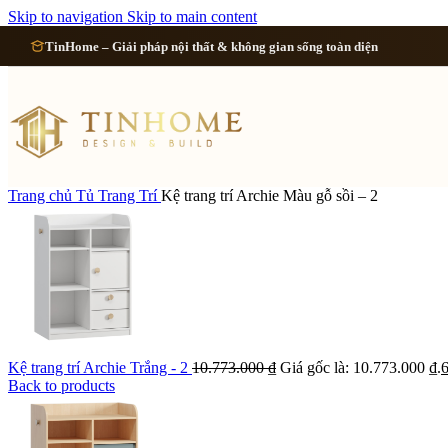
Cải tạo 
Skip to navigation
Skip to main content
TinHome – Giải pháp nội thất & không gian sống toàn diện
Cải tạo
Cải tạo
Cải tạo 
Trang chủ
Tủ Trang Trí
Kệ trang trí Archie Màu gỗ sồi – 2
Xem tất cả công 
Kệ trang trí Archie Trắng - 2
10.773.000
₫
Giá gốc là: 10.773.000 ₫.
Back to products