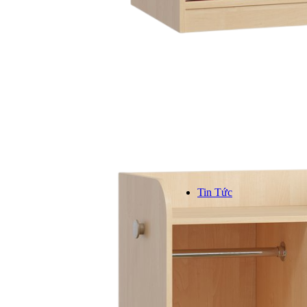
Kinh n
Hơn 1000
trên toàn
```
Tin Tức
TIN TỨC