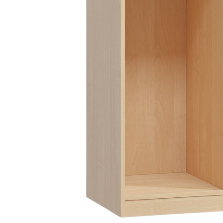
Danh mục t
Tin tứ
Xu hướ
Kinh 
hay
Vật li
nghệ
Phong 
Dự án 
Khuyế