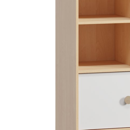
Dự án
Dự án
Dự á
Dự án
Dự án
resort
Xem tất cả dự