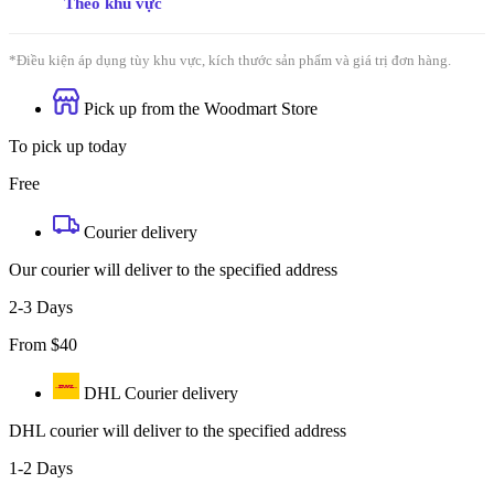
Theo khu vực
*Điều kiện áp dụng tùy khu vực, kích thước sản phẩm và giá trị đơn hàng.
Pick up from the Woodmart Store
To pick up today
Free
Courier delivery
Our courier will deliver to the specified address
2-3 Days
From $40
DHL Courier delivery
DHL courier will deliver to the specified address
1-2 Days