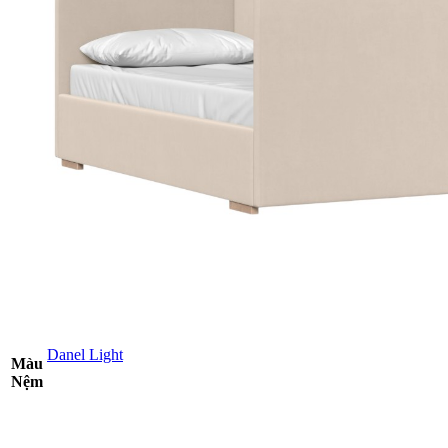
Danel Light
Màu
Nệm