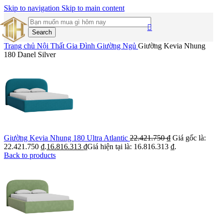
Skip to navigation
Skip to main content
Search
Trang chủ
Nội Thất Gia Đình
Giường Ngủ
Giường Kevia Nhung
180 Danel Silver
Giường Kevia Nhung 180 Ultra Atlantic
22.421.750
₫
Giá gốc là:
22.421.750 ₫.
16.816.313
₫
Giá hiện tại là: 16.816.313 ₫.
Back to products