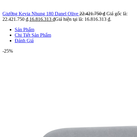
Giường Kevia Nhung 180 Danel Olive
22.421.750
₫
Giá gốc là:
22.421.750 ₫.
16.816.313
₫
Giá hiện tại là: 16.816.313 ₫.
Sản Phẩm
Chi Tiết Sản Phẩm
Đánh Giá
-25%