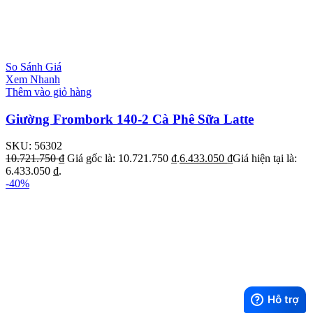
So Sánh Giá
Xem Nhanh
Thêm vào giỏ hàng
Giường Frombork 140-2 Cà Phê Sữa Latte
SKU:
56302
10.721.750
₫
Giá gốc là: 10.721.750 ₫.
6.433.050
₫
Giá hiện tại là:
6.433.050 ₫.
-40%