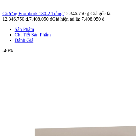
Giường Frombork 180-2 Trắng
12.346.750
₫
Giá gốc là:
12.346.750 ₫.
7.408.050
₫
Giá hiện tại là: 7.408.050 ₫.
Sản Phẩm
Chi Tiết Sản Phẩm
Đánh Giá
-40%