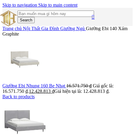
Skip to navigation
Skip to main content
Search
Trang chủ
Nội Thất Gia Đình
Giường Ngủ
Giường Ebi 140 Xám
Graphite
Giường Ebi Nhung 160 Be Nhạt
16.571.750
₫
Giá gốc là:
16.571.750 ₫.
12.428.813
₫
Giá hiện tại là: 12.428.813 ₫.
Back to products