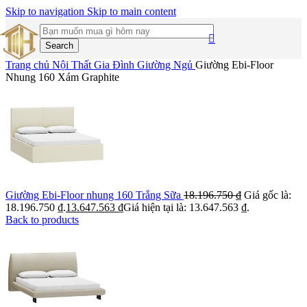
Skip to navigation
Skip to main content
Search
Trang chủ
Nội Thất Gia Đình
Giường Ngủ
Giường Ebi-Floor
Nhung 160 Xám Graphite
Giường Ebi-Floor nhung 160 Trắng Sữa
18.196.750
₫
Giá gốc là:
18.196.750 ₫.
13.647.563
₫
Giá hiện tại là: 13.647.563 ₫.
Back to products