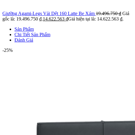
Giường Agami-Legs Vải Dệt 160 Latte Be Xám
19.496.750
₫
Giá
gốc là: 19.496.750 ₫.
14.622.563
₫
Giá hiện tại là: 14.622.563 ₫.
Sản Phẩm
Chi Tiết Sản Phẩm
Đánh Giá
-25%