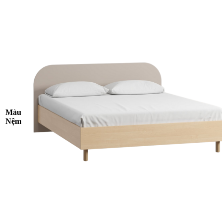
Màu
Nệm