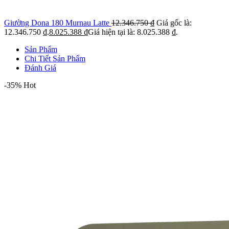
Giường Dona 180 Murnau Latte
12.346.750
₫
Giá gốc là:
12.346.750 ₫.
8.025.388
₫
Giá hiện tại là: 8.025.388 ₫.
Sản Phẩm
Chi Tiết Sản Phẩm
Đánh Giá
-35%
Hot