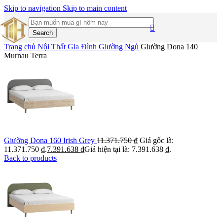
Skip to navigation
Skip to main content
Search
Trang chủ
Nội Thất Gia Đình
Giường Ngủ
Giường Dona 140
Murnau Terra
Giường Dona 160 Irish Grey
11.371.750
₫
Giá gốc là:
11.371.750 ₫.
7.391.638
₫
Giá hiện tại là: 7.391.638 ₫.
Back to products