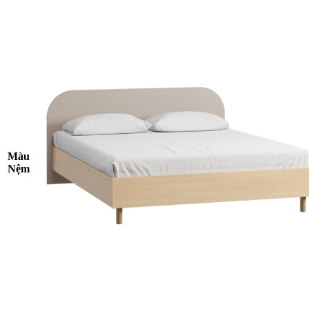
Màu
Nệm