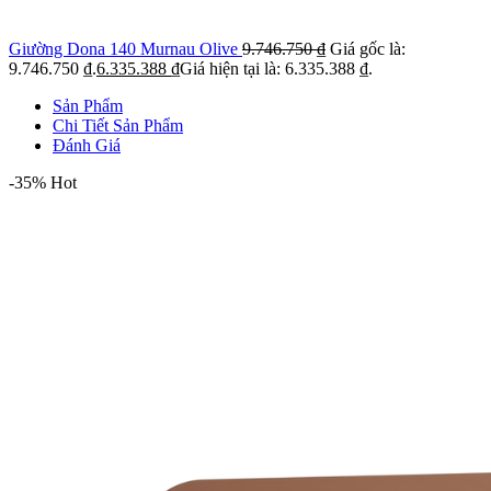
Giường Dona 140 Murnau Olive
9.746.750
₫
Giá gốc là:
9.746.750 ₫.
6.335.388
₫
Giá hiện tại là: 6.335.388 ₫.
Sản Phẩm
Chi Tiết Sản Phẩm
Đánh Giá
-35%
Hot