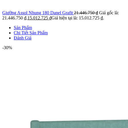
Giường Assol Nhung 180 Danel Grafit
21.446.750
₫
Giá gốc là:
21.446.750 ₫.
15.012.725
₫
Giá hiện tại là: 15.012.725 ₫.
Sản Phẩm
Chi Tiết Sản Phẩm
Đánh Giá
-30%