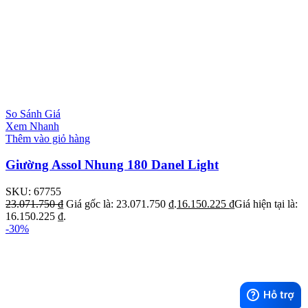
So Sánh Giá
Xem Nhanh
Thêm vào giỏ hàng
Giường Assol Nhung 180 Danel Light
SKU:
67755
23.071.750
₫
Giá gốc là: 23.071.750 ₫.
16.150.225
₫
Giá hiện tại là:
16.150.225 ₫.
-30%