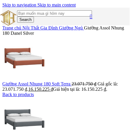
Skip to navigation
Skip to main content
Search
Trang chủ
Nội Thất Gia Đình
Giường Ngủ
Giường Assol Nhung
180 Danel Silver
Giường Assol Nhung 180 Soft Terra
23.071.750
₫
Giá gốc là:
23.071.750 ₫.
16.150.225
₫
Giá hiện tại là: 16.150.225 ₫.
Back to products