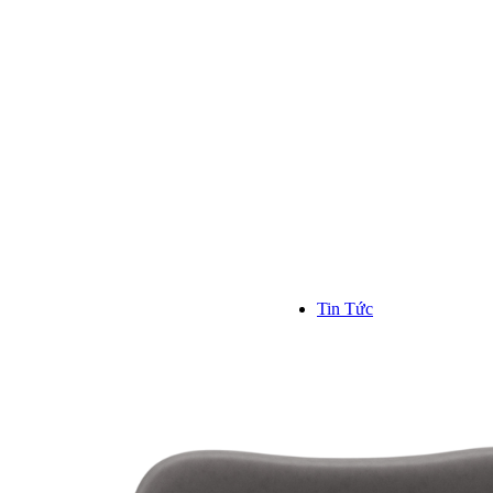
Kinh n
Hơn 1000
trên toàn
```
Tin Tức
TIN TỨC