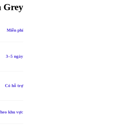
a Grey
ng chính xác
Cập nhật mỗi ngày
Chi
Miễn phí
n được kiểm duyệt kỹ
Tin tức mới nhất về nội thất &
Từ cá
thiết kế
hàng
3–5 ngày
Có hỗ trợ
heo khu vực