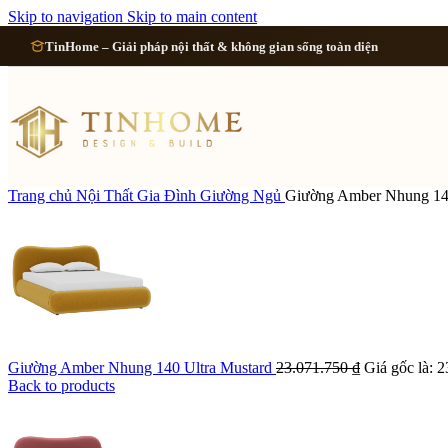
Cải tạo 
Skip to navigation
Skip to main content
TinHome – Giải pháp nội thất & không gian sống toàn diện
Cải tạo
Cải tạo
Cải tạo 
Trang chủ
Nội Thất Gia Đình
Giường Ngủ
Giường Amber Nhung 140
Xem tất cả công 
Giường Amber Nhung 140 Ultra Mustard
23.071.750
₫
Giá gốc là: 2
Back to products