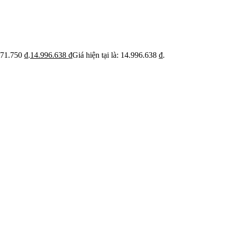
ỹ
Thi c
Báo giá rõ
 trạng trước khi báo
Hạn ch
Minh bạch từng hạng mục thi công
hoạt
071.750 ₫.
14.996.638
₫
Giá hiện tại là: 14.996.638 ₫.
 BẬT
dự án
Dự án căn hộ nổi bật
›
n căn hộ chung cư
›
 nhà phố