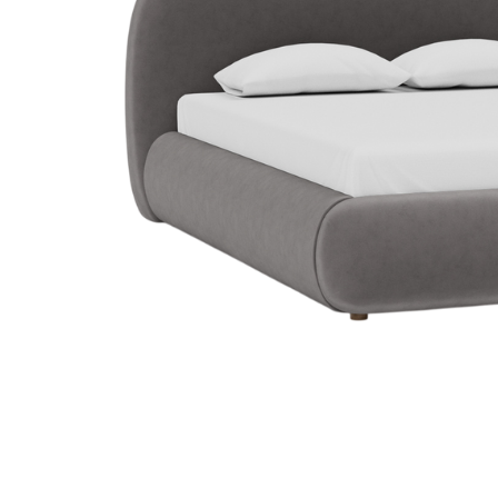
Danh mục t
Tin tứ
Xu hướ
Kinh 
hay
Vật li
nghệ
Phong 
Dự án 
Khuyế