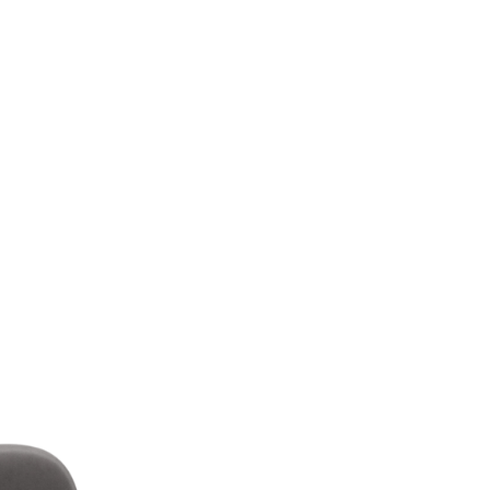
Thiết kế đồng
bộ phòng
khách, bếp,
phòng ngủ và
hệ tủ lưu trữ.
ghiệm thực tế
Thiết kế sáng tạo
Thi
+ dự án triển khai
Giải pháp tối ưu công năng,
Đội 
 quốc
thẩm mỹ và ngân sách
chuy