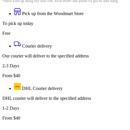
*Điều kiện áp dụng tùy khu vực, kích thước sản phẩm và giá trị đơn hàng.
Pick up from the Woodmart Store
To pick up today
Free
Courier delivery
Our courier will deliver to the specified address
2-3 Days
From $40
DHL Courier delivery
DHL courier will deliver to the specified address
1-2 Days
From $40