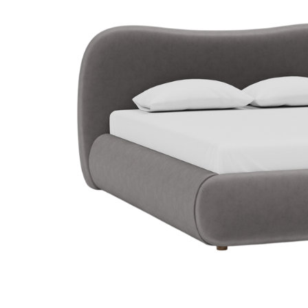
Dự án
Dự án
Dự á
Dự án
Dự án
resort
Xem tất cả dự