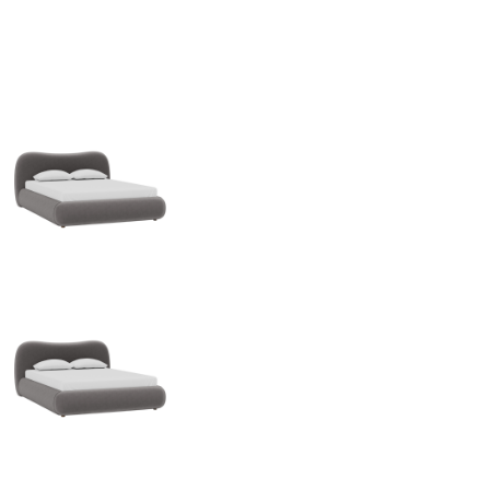
kiện
Xem tất cả tin