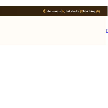
Phòng
›
Showroom
Tài khoản
Giỏ hàng
(0)
Đặt lịch khảo sát
›
bếp
Thông tin cần biết
›
Báo giá cải tạo nội thất
Tủ/kệ
›
›
nội
Quy trình cải tạo trọn gói
thất
›
Hồ sơ cải tạo gồm những gì
›
Lưu ý khi cải tạo nhà đang ở
 quy trình ›