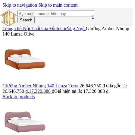
Skip to navigation
Skip to main content
Search
Trang chủ
Nội Thất Gia Đình
Giường Ngủ
Giường Amber Nhung
140 Lanza Olive
Giường Amber Nhung 140 Lanza Terra
26.646.750
₫
Giá gốc là:
26.646.750 ₫.
17.320.388
₫
Giá hiện tại là: 17.320.388 ₫.
Back to products