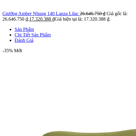
Giường Amber Nhung 140 Lanza Lilac
26.646.750
₫
Giá gốc là:
26.646.750 ₫.
17.320.388
₫
Giá hiện tại là: 17.320.388 ₫.
Sản Phẩm
Chi Tiết Sản Phẩm
Đánh Giá
-35%
Mới