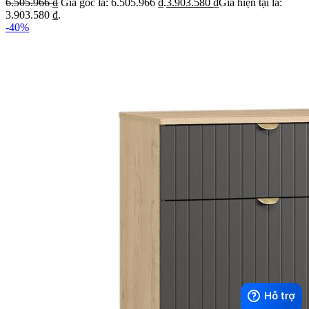
6.505.966
₫
Giá gốc là: 6.505.966 ₫.
3.903.580
₫
Giá hiện tại là:
3.903.580 ₫.
-40%