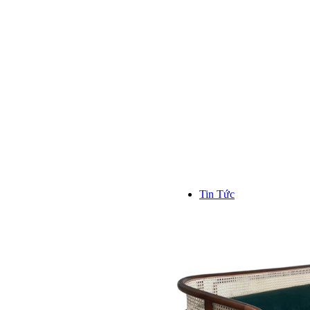
Kinh n
Hơn 1000
trên toàn
```
Tin Tức
TIN TỨC