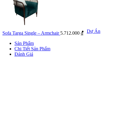
Khảo sát k
Kiểm tra hiện
giá
Dự Án
Sofa Targa Single – Armchair
5.712.000
₫
Sản Phẩm
Chi Tiết Sản Phẩm
Đánh Giá
DỰ ÁN NỔI
Danh mục 
Dự á
Dự án