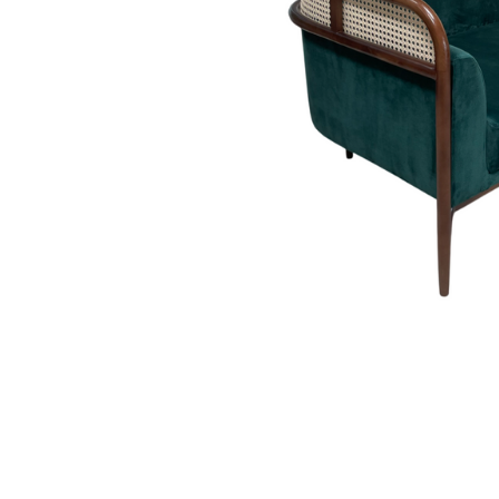
Danh mục t
Tin tứ
Xu hướ
Kinh 
hay
Vật li
nghệ
Phong 
Dự án 
Khuyế