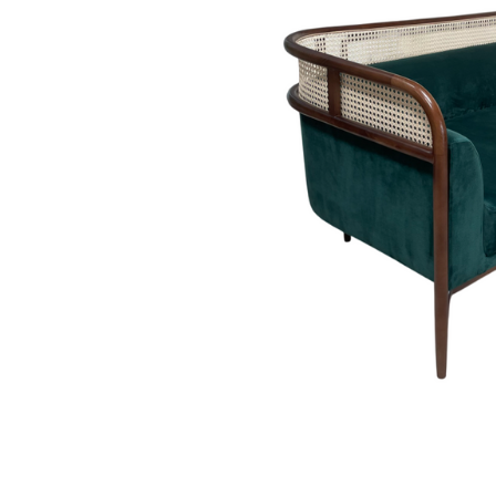
Dự án
Dự án
Dự á
Dự án
Dự án
resort
Xem tất cả dự