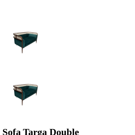
kiện
Xem tất cả tin
Sofa Targa Double