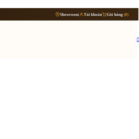
Phòng
›
Showroom
Tài khoản
Giỏ hàng
(0)
Đặt lịch khảo sát
›
bếp
Thông tin cần biết
›
Báo giá cải tạo nội thất
Tủ/kệ
›
›
nội
Quy trình cải tạo trọn gói
thất
›
Hồ sơ cải tạo gồm những gì
›
Lưu ý khi cải tạo nhà đang ở
 quy trình ›