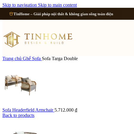
Cải tạo 
Skip to navigation
Skip to main content
TinHome – Giải pháp nội thất & không gian sống toàn diện
Cải tạo
Cải tạo
Cải tạo 
Trang chủ
Ghế Sofa
Sofa Targa Double
Xem tất cả công 
Sofa Headerfield Armchair
5.712.000
₫
Back to products