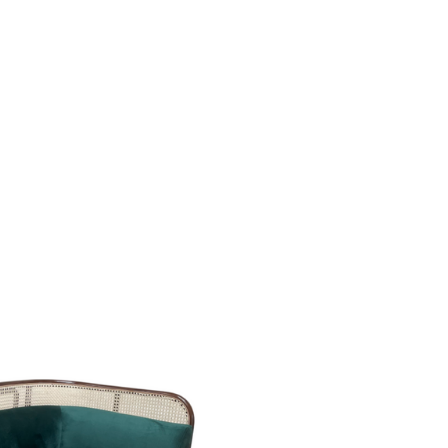
Thiết kế đồng
bộ phòng
khách, bếp,
phòng ngủ và
hệ tủ lưu trữ.
ghiệm thực tế
Thiết kế sáng tạo
Thi
+ dự án triển khai
Giải pháp tối ưu công năng,
Đội 
 quốc
thẩm mỹ và ngân sách
chuy