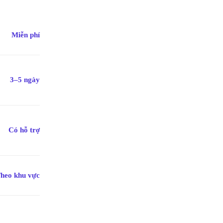
Miễn phí
ng chính xác
Cập nhật mỗi ngày
Chi
n được kiểm duyệt kỹ
Tin tức mới nhất về nội thất &
Từ cá
thiết kế
hàng
3–5 ngày
Có hỗ trợ
heo khu vực