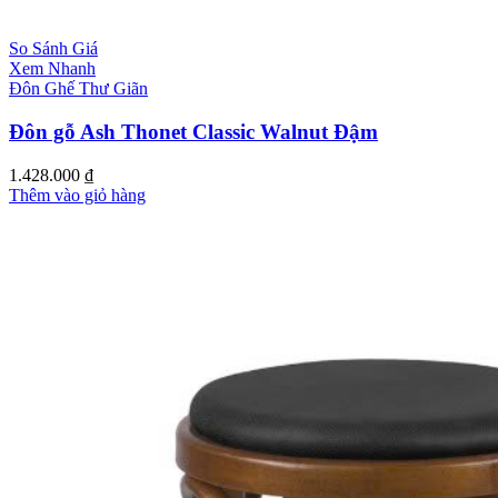
So Sánh Giá
Xem Nhanh
Đôn Ghế Thư Giãn
Đôn gỗ Ash Thonet Classic Walnut Đậm
1.428.000
₫
Thêm vào giỏ hàng